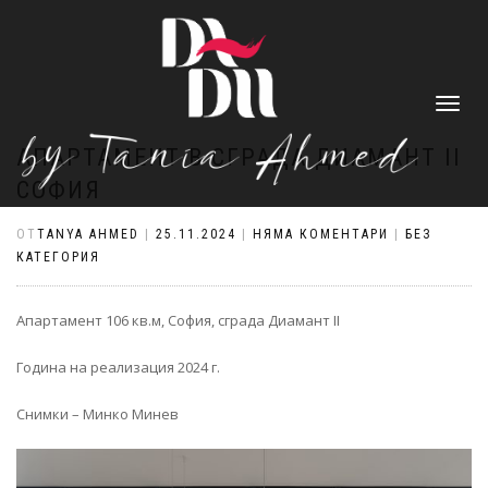
ПРЕВКЛЮ
НА
НАВИГАЦ
АПАРТАМЕНТ В СГРАДА ДИАМАНТ II
СОФИЯ
ОТ
TANYA AHMED
|
25.11.2024
|
НЯМА КОМЕНТАРИ
|
БЕЗ
КАТЕГОРИЯ
Апартамент 106 кв.м, София, сграда Диамант II
Година на реализация 2024 г.
Снимки – Минко Минев